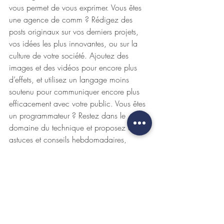
vous permet de vous exprimer. Vous êtes 
une agence de comm ? Rédigez des 
posts originaux sur vos derniers projets, 
vos idées les plus innovantes, ou sur la 
culture de votre société. Ajoutez des 
images et des vidéos pour encore plus 
d’effets, et utilisez un langage moins 
soutenu pour communiquer encore plus 
efficacement avec votre public. Vous êtes 
un programmateur ? Restez dans le 
domaine du technique et proposez des 
astuces et conseils hebdomadaires, 
exposez fièrement vos connaissances 
dans le domaine. 
Inspirez-vous
Pour vous tenir au courant des nouveautés 
Wix, y compris des conseils et des 
articles intéressants, n’hésitez pas à 