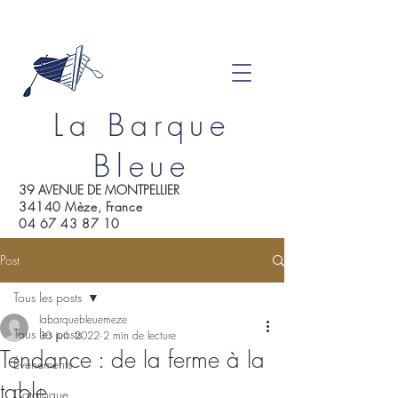
La Barque
Bleue
39 AVENUE DE MONTPELLIER
34140 Mèze, France
04 67 43 87 10
Post
Tous les posts
labarquebleuemeze
Tous les posts
30 juil. 2022
2 min de lecture
Tendance : de la ferme à la
Événements
table
Catalogue